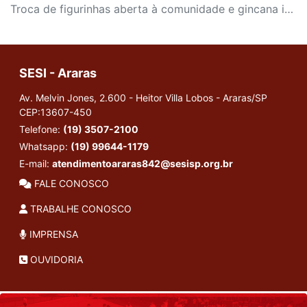
Troca de figurinhas aberta à comunidade e gincana infantil para cliente SESI são algumas atividades
SESI - Araras
Av. Melvin Jones, 2.600 - Heitor Villa Lobos - Araras/SP
CEP:13607-450
Telefone:
(19) 3507-2100
Whatsapp:
(19) 99644-1179
E-mail:
atendimentoararas842@sesisp.org.br
FALE CONOSCO
TRABALHE CONOSCO
IMPRENSA
OUVIDORIA