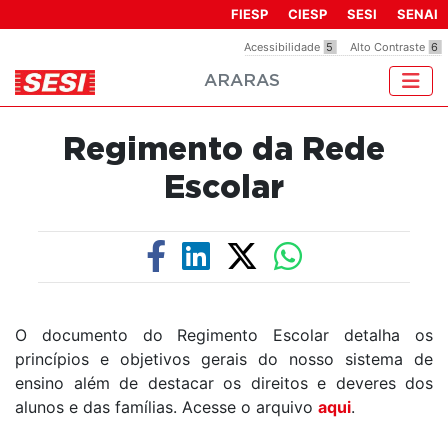
Observação:
FIESP
CIESP
SESI
SENAI
este
Acessibilidade
5
Alto Contraste
6
site
ARARAS
inclui
um
sistema
Regimento da Rede
de
acessibilidade.
Escolar
O documento do Regimento Escolar detalha os
princípios e objetivos gerais do nosso sistema de
ensino além de destacar os direitos e deveres dos
alunos e das famílias. Acesse o arquivo
aqui
.