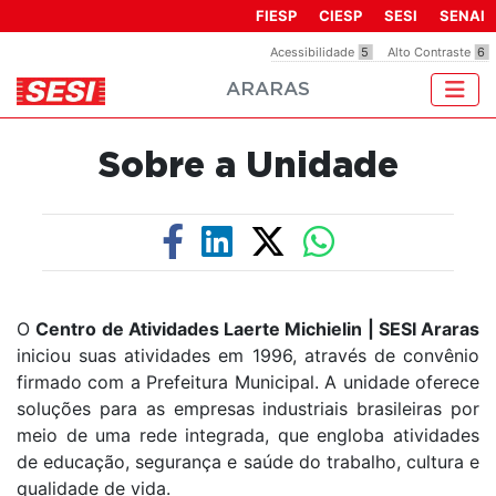
Observação:
FIESP
CIESP
SESI
SENAI
este
Acessibilidade
5
Alto Contraste
6
site
ARARAS
inclui
um
sistema
Sobre a Unidade
de
acessibilidade.
O
Centro de Atividades Laerte Michielin | SESI Araras
iniciou suas atividades em 1996, através de convênio
firmado com a Prefeitura Municipal. A unidade oferece
soluções para as empresas industriais brasileiras por
meio de uma rede integrada, que engloba atividades
de educação, segurança e saúde do trabalho, cultura e
qualidade de vida.