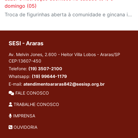
domingo (05)
Troca de figurinhas aberta à comunidade e gincana infantil para cliente SESI são algumas atividades
SESI - Araras
Av. Melvin Jones, 2.600 - Heitor Villa Lobos - Araras/SP
CEP:13607-450
Telefone:
(19) 3507-2100
Whatsapp:
(19) 99644-1179
E-mail:
atendimentoararas842@sesisp.org.br
FALE CONOSCO
TRABALHE CONOSCO
IMPRENSA
OUVIDORIA