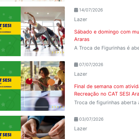
14/07/2026
Lazer
Sábado e domingo com muit
Araras
07/07/2026
Lazer
Final de semana com ativid
Recreação no CAT SESI Ara
03/07/2026
Lazer