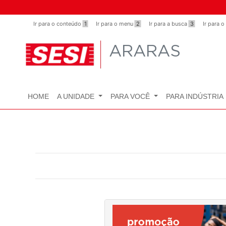
Observação:
este
Ir para o conteúdo
1
Ir para o menu
2
Ir para a busca
3
Ir para 
site
inclui
ARARAS
um
sistema
de
acessibilidade.
HOME
A UNIDADE
PARA VOCÊ
PARA INDÚSTRIA
Pressione
Control-
F11
para
ajustar
o
site
para
pessoas
com
deficiências